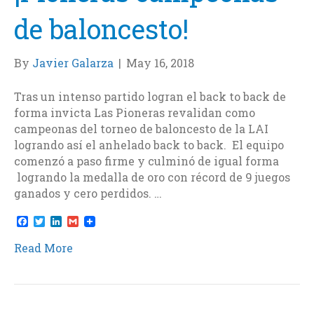
de baloncesto!
By
Javier Galarza
|
May 16, 2018
Tras un intenso partido logran el back to back de
forma invicta Las Pioneras revalidan como
campeonas del torneo de baloncesto de la LAI
logrando así el anhelado back to back. El equipo
comenzó a paso firme y culminó de igual forma
logrando la medalla de oro con récord de 9 juegos
ganados y cero perdidos. …
F
T
L
G
a
w
i
m
c
i
n
a
Read More
e
t
k
i
b
t
e
l
o
e
d
o
r
I
k
n