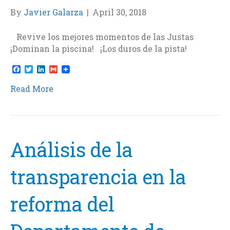
By
Javier Galarza
|
April 30, 2018
​Revive los mejores momentos de las Justas
¡Dominan la piscina! ¡Los duros de la pista!
F
T
L
G
a
w
i
m
c
i
n
a
Read More
e
t
k
i
b
t
e
l
o
e
d
o
r
I
k
n
Análisis de la
transparencia en la
reforma del