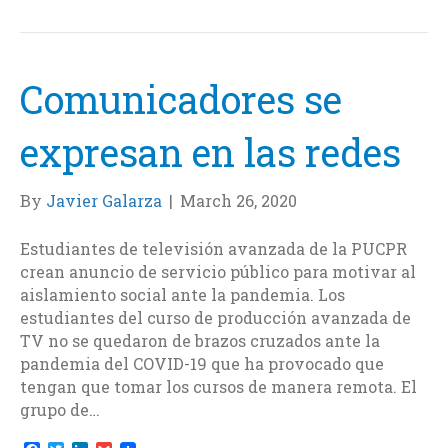
b
t
e
l
o
e
d
o
r
I
k
n
Comunicadores se
expresan en las redes
By
Javier Galarza
|
March 26, 2020
Estudiantes de televisión avanzada de la PUCPR
crean anuncio de servicio público para motivar al
aislamiento social ante la pandemia. Los
estudiantes del curso de producción avanzada de
TV no se quedaron de brazos cruzados ante la
pandemia del COVID-19 que ha provocado que
tengan que tomar los cursos de manera remota. El
grupo de…