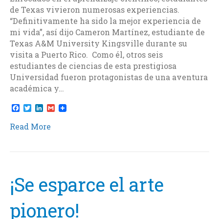
de Texas vivieron numerosas experiencias.
“Definitivamente ha sido la mejor experiencia de
mi vida”, así dijo Cameron Martínez, estudiante de
Texas A&M University Kingsville durante su
visita a Puerto Rico. Como él, otros seis
estudiantes de ciencias de esta prestigiosa
Universidad fueron protagonistas de una aventura
académica y…
F
T
L
G
a
w
i
m
c
i
n
a
Read More
e
t
k
i
b
t
e
l
o
e
d
o
r
I
k
n
¡Se esparce el arte
pionero!