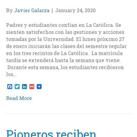
By
Javier Galarza
|
January 24, 2020
Padres y estudiantes confían en La Católica. Se
sienten satisfechos con las gestiones y acciones
tomadas por la Universidad. El lunes próximo 27
de enero iniciarán las clases del semestre regular
en los tres recintos de La Católica. La matrícula
tardía se extenderá hasta la semana que viene.
Durante esta semana, los estudiantes recibieron
los…
F
T
L
G
a
w
i
m
c
i
n
a
Read More
e
t
k
i
b
t
e
l
o
e
d
o
r
I
k
n
Pioneros reciben