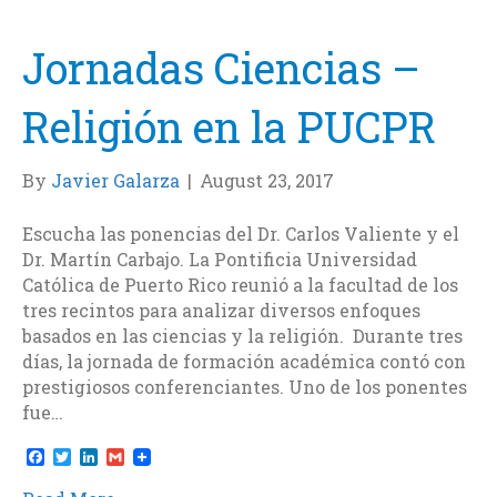
o
r
I
k
n
Jornadas Ciencias –
Religión en la PUCPR
By
Javier Galarza
|
August 23, 2017
Escucha las ponencias del Dr. Carlos Valiente y el
Dr. Martín Carbajo. La Pontificia Universidad
Católica de Puerto Rico reunió a la facultad de los
tres recintos para analizar diversos enfoques
basados en las ciencias y la religión. Durante tres
días, la jornada de formación académica contó con
prestigiosos conferenciantes. Uno de los ponentes
fue…
F
T
L
G
a
w
i
m
c
i
n
a