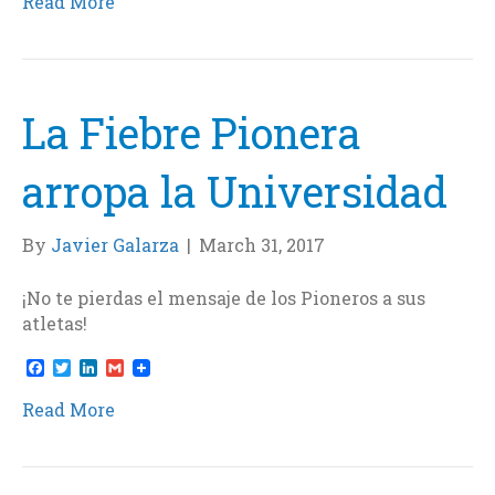
Read More
e
t
k
i
b
t
e
l
o
e
d
o
r
I
k
n
La Fiebre Pionera
arropa la Universidad
By
Javier Galarza
|
March 31, 2017
¡No te pierdas el mensaje de los Pioneros a sus
atletas!
F
T
L
G
a
w
i
m
c
i
n
a
Read More
e
t
k
i
b
t
e
l
o
e
d
o
r
I
k
n