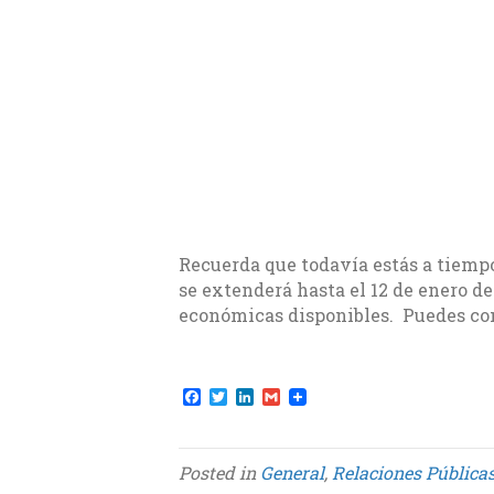
Recuerda que todavía estás a tiempo
se extenderá hasta el 12 de enero d
económicas disponibles. Puedes com
F
T
L
G
a
w
i
m
c
i
n
a
e
t
k
i
b
t
e
l
Posted in
General
,
Relaciones Pública
o
e
d