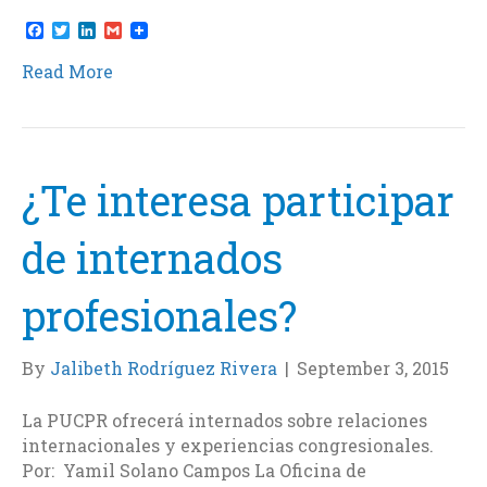
F
T
L
G
a
w
i
m
c
i
n
a
Read More
e
t
k
i
b
t
e
l
o
e
d
o
r
I
k
n
¿Te interesa participar
de internados
profesionales?
By
Jalibeth Rodríguez Rivera
|
September 3, 2015
La PUCPR ofrecerá internados sobre relaciones
internacionales y experiencias congresionales.
Por: Yamil Solano Campos La Oficina de