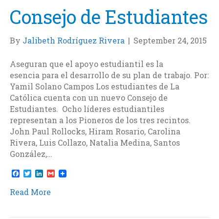
Consejo de Estudiantes
By
Jalibeth Rodríguez Rivera
|
September 24, 2015
Aseguran que el apoyo estudiantil es la
esencia para el desarrollo de su plan de trabajo. Por:
Yamil Solano Campos Los estudiantes de La
Católica cuenta con un nuevo Consejo de
Estudiantes. Ocho líderes estudiantiles
representan a los Pioneros de los tres recintos.
John Paul Rollocks, Hiram Rosario, Carolina
Rivera, Luis Collazo, Natalia Medina, Santos
González,…
F
T
L
G
a
w
i
m
c
i
n
a
Read More
e
t
k
i
b
t
e
l
o
e
d