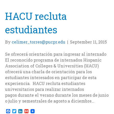
o
r
I
k
n
HACU recluta
estudiantes
By
celimer_torres@pucpr.edu
|
September 11, 2015
Se ofrecerá orientación para ingresar al internado
El reconocido programa de internados Hispanic
Association of Colleges & Universities (HACU)
ofrecerá una charla de orientación para los
estudiantes interesados en participar de esta
experiencia. HACU recluta estudiantes
universitarios para realizar internados
pagos durante el verano durante los meses de junio
o julio y semestrales de agosto a diciembre…
F
T
L
G