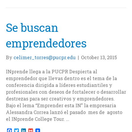
b
t
e
l
o
e
d
o
r
I
k
n
Se buscan
emprendedores
By
celimer_torres@pucpr.edu
|
October 13, 2015
INprende llega a la PUCPR Despierta al
emprendedor que llevas dentro es el tema de la
conferencia dirigida a líderes estudiantiles y
profesionales con deseos de fortalecer o desarrollar
destrezas para ser creativos y emprendedores.
Bajo el lema “Emprender esta IN” la empresaria
Alessandra Correa lanzó el pasado mes de agosto
el INprende College Tour. …
F
T
L
G