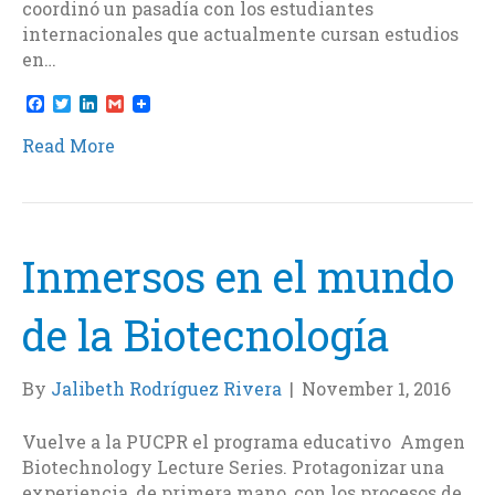
coordinó un pasadía con los estudiantes
internacionales que actualmente cursan estudios
en…
F
T
L
G
a
w
i
m
c
i
n
a
Read More
e
t
k
i
b
t
e
l
o
e
d
o
r
I
k
n
Inmersos en el mundo
de la Biotecnología
By
Jalibeth Rodríguez Rivera
|
November 1, 2016
Vuelve a la PUCPR el programa educativo Amgen
Biotechnology Lecture Series. Protagonizar una
experiencia, de primera mano, con los procesos de