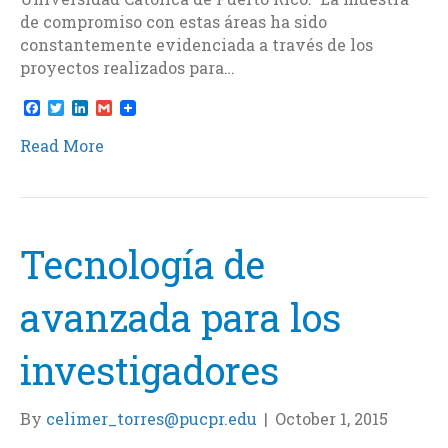
de compromiso con estas áreas ha sido
constantemente evidenciada a través de los
proyectos realizados para…
F
T
L
G
a
w
i
m
c
i
n
a
Read More
e
t
k
i
b
t
e
l
o
e
d
o
r
I
k
n
Tecnología de
avanzada para los
investigadores
By
celimer_torres@pucpr.edu
|
October 1, 2015