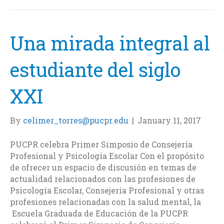
o
e
d
o
r
I
k
n
Una mirada integral al
estudiante del siglo
XXI
By
celimer_torres@pucpr.edu
|
January 11, 2017
PUCPR celebra Primer Simposio de Consejería
Profesional y Psicología Escolar Con el propósito
de ofrecer un espacio de discusión en temas de
actualidad relacionados con las profesiones de
Psicología Escolar, Consejería Profesional y otras
profesiones relacionadas con la salud mental, la
Escuela Graduada de Educación de la PUCPR