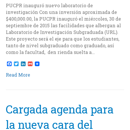
PUCPR inauguró nuevo laboratorio de
investigación Con una inversión aproximada de
$400,000.00, la PUCPR inauguró el miércoles, 30 de
septiembre de 2015 las facilidades que albergan al
Laboratorio de Investigación Subgraduada (URL).
Este proyecto será el eje para que los estudiantes,
tanto de nivel subgraduado como graduado, así
como la facultad, den rienda suelta a…
F
T
L
G
a
w
i
m
c
i
n
a
Read More
e
t
k
i
b
t
e
l
o
e
d
o
r
I
k
n
Cargada agenda para
la nueva cara del