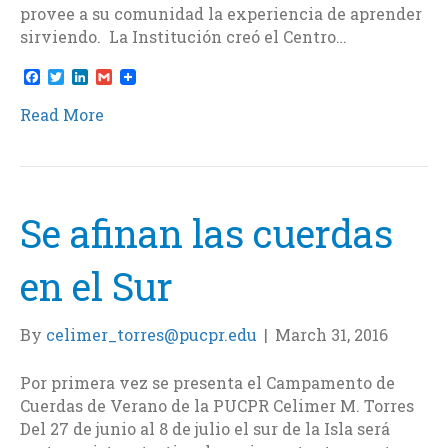
provee a su comunidad la experiencia de aprender
sirviendo. La Institución creó el Centro…
F
T
L
G
a
w
i
m
c
i
n
a
Read More
e
t
k
i
b
t
e
l
o
e
d
o
r
I
k
n
Se afinan las cuerdas
en el Sur
By
celimer_torres@pucpr.edu
|
March 31, 2016
Por primera vez se presenta el Campamento de
Cuerdas de Verano de la PUCPR Celimer M. Torres
Del 27 de junio al 8 de julio el sur de la Isla será