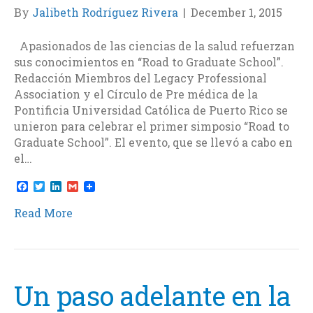
By
Jalibeth Rodríguez Rivera
|
December 1, 2015
Apasionados de las ciencias de la salud refuerzan
sus conocimientos en “Road to Graduate School”.
Redacción Miembros del Legacy Professional
Association y el Círculo de Pre médica de la
Pontificia Universidad Católica de Puerto Rico se
unieron para celebrar el primer simposio “Road to
Graduate School”. El evento, que se llevó a cabo en
el…
F
T
L
G
a
w
i
m
c
i
n
a
Read More
e
t
k
i
b
t
e
l
o
e
d
o
r
I
k
n
Un paso adelante en la