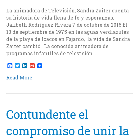
La animadora de Televisión, Sandra Zaiter cuenta
su historia de vida llena de fe y esperanzas.
Jalibeth Rodríguez Rivera 7 de octubre de 2016 El
13 de septiembre de 1975 en las aguas verdiazules
de la playa de Icacos en Fajardo, la vida de Sandra
Zaiter cambió. La conocida animadora de
programas infantiles de televisión…
F
T
L
G
a
w
i
m
c
i
n
a
Read More
e
t
k
i
b
t
e
l
o
e
d
o
r
I
k
n
Contundente el
compromiso de unir la