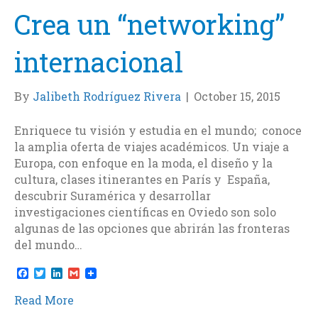
Crea un “networking”
internacional
By
Jalibeth Rodríguez Rivera
|
October 15, 2015
Enriquece tu visión y estudia en el mundo; conoce
la amplia oferta de viajes académicos. Un viaje a
Europa, con enfoque en la moda, el diseño y la
cultura, clases itinerantes en París y España,
descubrir Suramérica y desarrollar
investigaciones científicas en Oviedo son solo
algunas de las opciones que abrirán las fronteras
del mundo…
F
T
L
G
a
w
i
m
c
i
n
a
Read More
e
t
k
i