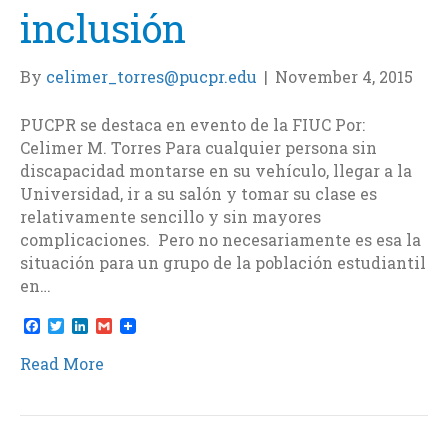
inclusión
By
celimer_torres@pucpr.edu
|
November 4, 2015
PUCPR se destaca en evento de la FIUC Por:
Celimer M. Torres Para cualquier persona sin
discapacidad montarse en su vehículo, llegar a la
Universidad, ir a su salón y tomar su clase es
relativamente sencillo y sin mayores
complicaciones. Pero no necesariamente es esa la
situación para un grupo de la población estudiantil
en…
F
T
L
G
a
w
i
m
c
i
n
a
Read More
e
t
k
i
b
t
e
l
o
e
d
o
r
I
k
n