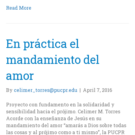
a
w
i
m
c
i
n
a
Read More
e
t
k
i
b
t
e
l
o
e
d
o
r
I
k
n
En práctica el
mandamiento del
amor
By
celimer_torres@pucpr.edu
|
April 7, 2016
Proyecto con fundamento en la solidaridad y
sensibilidad hacia el prójimo. Celimer M. Torres
Acorde con la enseñanza de Jesús en su
mandamiento del amor “amarás a Dios sobre todas
las cosas y al prójimo como a ti mismo”, la PUCPR