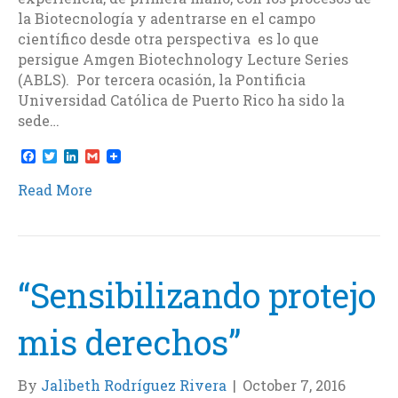
la Biotecnología y adentrarse en el campo
científico desde otra perspectiva es lo que
persigue Amgen Biotechnology Lecture Series
(ABLS). Por tercera ocasión, la Pontificia
Universidad Católica de Puerto Rico ha sido la
sede…
F
T
L
G
a
w
i
m
c
i
n
a
Read More
e
t
k
i
b
t
e
l
o
e
d
o
r
I
k
n
“Sensibilizando protejo
mis derechos”
By
Jalibeth Rodríguez Rivera
|
October 7, 2016