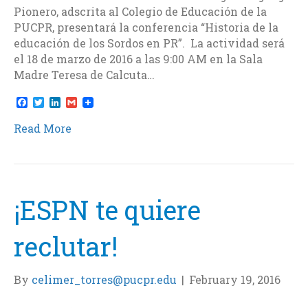
Pionero, adscrita al Colegio de Educación de la
PUCPR, presentará la conferencia “Historia de la
educación de los Sordos en PR”. La actividad será
el 18 de marzo de 2016 a las 9:00 AM en la Sala
Madre Teresa de Calcuta…
F
T
L
G
a
w
i
m
c
i
n
a
Read More
e
t
k
i
b
t
e
l
o
e
d
o
r
I
k
n
¡ESPN te quiere
reclutar!
By
celimer_torres@pucpr.edu
|
February 19, 2016