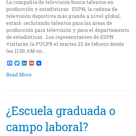
La compañía de televisión busca talentos en
producción y estadísticas ESPN, la cadena de
televisión deportiva más grande a nivel global,
estará reclutando talentos para las áreas de
producción para televisión y para el departamento
de estadísticas. Los representantes de ESPN
visitarán la PUCPR el martes 23 de febrero desde
las 11:00 AM en…
F
T
L
G
a
w
i
m
c
i
n
a
Read More
e
t
k
i
b
t
e
l
o
e
d
o
r
I
k
n
¿Escuela graduada o
campo laboral?