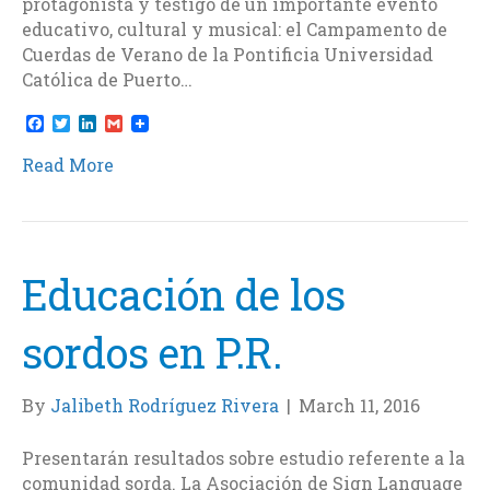
protagonista y testigo de un importante evento
educativo, cultural y musical: el Campamento de
Cuerdas de Verano de la Pontificia Universidad
Católica de Puerto…
F
T
L
G
a
w
i
m
c
i
n
a
Read More
e
t
k
i
b
t
e
l
o
e
d
o
r
I
k
n
Educación de los
sordos en P.R.
By
Jalibeth Rodríguez Rivera
|
March 11, 2016
Presentarán resultados sobre estudio referente a la
comunidad sorda. La Asociación de Sign Language