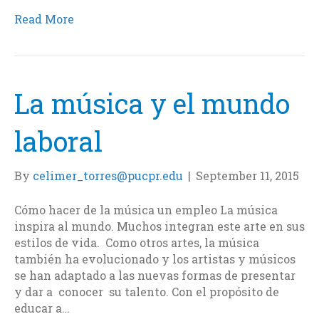
a
w
i
m
c
i
n
a
Read More
e
t
k
i
b
t
e
l
o
e
d
o
r
I
k
n
La música y el mundo
laboral
By
celimer_torres@pucpr.edu
|
September 11, 2015
Cómo hacer de la música un empleo La música
inspira al mundo. Muchos integran este arte en sus
estilos de vida. Como otros artes, la música
también ha evolucionado y los artistas y músicos
se han adaptado a las nuevas formas de presentar
y dar a conocer su talento. Con el propósito de
educar a…