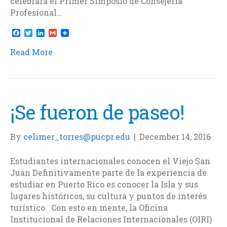
celebrará el Primer Simposio de Consejería
Profesional…
F
T
L
G
a
w
i
m
c
i
n
a
Read More
e
t
k
i
b
t
e
l
o
e
d
o
r
I
k
n
¡Se fueron de paseo!
By
celimer_torres@pucpr.edu
|
December 14, 2016
Estudiantes internacionales conocen el Viejo San
Juan Definitivamente parte de la experiencia de
estudiar en Puerto Rico es conocer la Isla y sus
lugares históricos, su cultura y puntos de interés
turístico. Con esto en mente, la Oficina
Institucional de Relaciones Internacionales (OIRI)