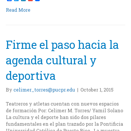
a
w
i
m
c
i
n
a
Read More
e
t
k
i
b
t
e
l
o
e
d
o
r
I
k
n
Firme el paso hacia la
agenda cultural y
deportiva
By
celimer_torres@pucpr.edu
|
October 1, 2015
Teatreros y atletas cuentan con nuevos espacios
de formación Por: Celimer M. Torres/ Yamil Solano
La cultura y el deporte han sido dos pilares
fundamentales en el plan trazado por la Pontificia
Universidad Católica de Puerto Rico. La muestra