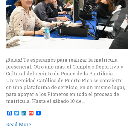
¡Relax! Te esperamos para realizar la matrícula
presencial. Otro año más, el Complejo Deportivo y
Cultural del recinto de Ponce de la Pontificia
Universidad Católica de Puerto Rico se convierte
en una plataforma de servicio, en un mismo lugar,
para apoyar a los Pioneros en todo el proceso de
matrícula. Hasta el sábado 10 de…
F
T
L
G
a
w
i
m
c
i
n
a
Read More
e
t
k
i
b
t
e
l