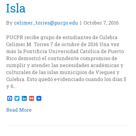
Isla
By
celimer_torres@pucpr.edu
|
October 7, 2016
PUCPR recibe grupo de estudiantes de Culebra
Celimer M. Torres 7 de octubre de 2016 Una vez
más la Pontificia Universidad Católica de Puerto
Rico demostró el contundente compromiso de
cumplir y atender las necesidades académicas y
culturales de las islas municipios de Vieques y
Culebra. Esto quedó evidenciado cuando los días 5
y 6…
F
T
L
G
a
w
i
m
c
i
n
a
Read More
e
t
k
i
b
t
e
l
o
e
d
o
r
I
k
n