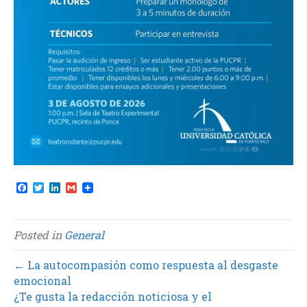
F
T
L
G
a
w
i
m
c
i
n
a
e
t
k
i
b
t
e
l
Posted in
General
o
e
d
o
r
I
k
n
← La autocompasión como respuesta al desgaste
emocional
¿Te gusta la redacción noticiosa y el