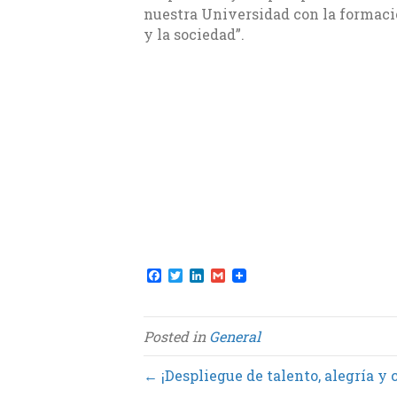
nuestra Universidad con la formaci
y la sociedad”.
F
T
L
G
a
w
i
m
c
i
n
a
e
t
k
i
b
t
e
l
Posted in
General
o
e
d
o
r
I
k
n
← ¡Despliegue de talento, alegría y 