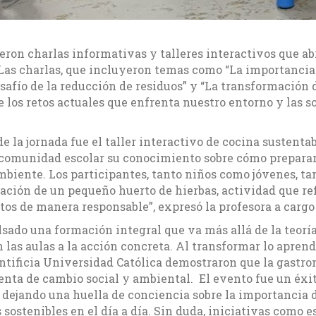
ieron charlas informativas y talleres interactivos que ab
. Las charlas, que incluyeron temas como “La importancia 
esafío de la reducción de residuos” y “La transformación 
re los retos actuales que enfrenta nuestro entorno y las 
 la jornada fue el taller interactivo de cocina sustenta
 comunidad escolar su conocimiento sobre cómo preparar
biente. Los participantes, tanto niños como jóvenes, ta
ación de un pequeño huerto de hierbas, actividad que re
tos de manera responsable”, expresó la profesora a cargo
do una formación integral que va más allá de la teoría,
 las aulas a la acción concreta. Al transformar lo aprend
ntificia Universidad Católica demostraron que la gastron
nta de cambio social y ambiental. El evento fue un éxi
 dejando una huella de conciencia sobre la importancia d
sostenibles en el día a día. Sin duda, iniciativas como 