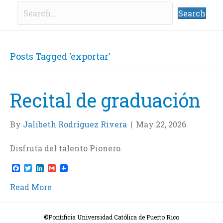
Search
Posts Tagged ‘exportar’
Recital de graduación
By
Jalibeth Rodríguez Rivera
|
May 22, 2026
Disfruta del talento Pionero.
F
T
L
G
a
w
i
m
c
i
n
a
Read More
e
t
k
i
b
t
e
l
o
e
d
o
r
I
©Pontificia Universidad Católica de Puerto Rico