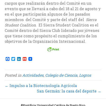
cargos que realizarán dentro del Comité en un
evento que se llevará a cabo del 18 al 21 de agosto y
en el que participarán algunos de los pasados
miembros del Comité y parte del staff del
Sierra
Student Coalition
. El Sierra Student Coalition es el
Comité dentro del Sierra Club liderado por jóvenes
que tiene como propósito el cumplimiento de los
objetivos de la Organización Internacional.
F
T
L
G
a
w
i
m
c
i
n
a
e
t
k
i
b
t
e
l
Posted in
Actividades
,
Colegio de Ciencia
,
Logros
o
e
d
o
r
I
k
n
← Impulso a la Biotecnología Agrícola
San Germán: la casa del deporte →
©Pontificia Universidad Católica de Puerto Rico