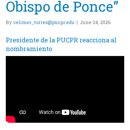
Obispo de Ponce”
By
celimer_torres@pucpr.edu
|
June 24, 2026
Presidente de la PUCPR reacciona al
nombramiento