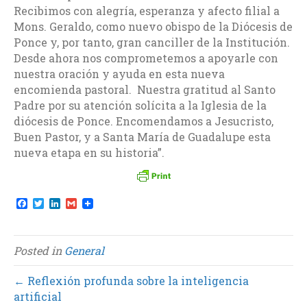
Recibimos con alegría, esperanza y afecto filial a
Mons. Geraldo, como nuevo obispo de la Diócesis de
Ponce y, por tanto, gran canciller de la Institución.
Desde ahora nos comprometemos a apoyarle con
nuestra oración y ayuda en esta nueva
encomienda pastoral. Nuestra gratitud al Santo
Padre por su atención solícita a la Iglesia de la
diócesis de Ponce. Encomendamos a Jesucristo,
Buen Pastor, y a Santa María de Guadalupe esta
nueva etapa en su historia”.
F
T
L
G
a
w
i
m
c
i
n
a
e
t
k
i
b
t
e
l
Posted in
General
o
e
d
o
r
I
k
n
← Reflexión profunda sobre la inteligencia
artificial