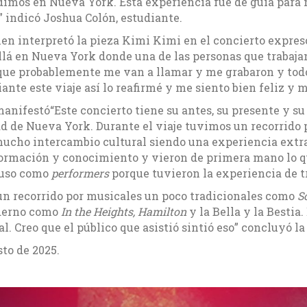
dimos en Nueva York. Esta experiencia fue de guía para n
 indicó Joshua Colón, estudiante.
uien interpretó la pieza Kimi Kimi en el concierto expre
allá en Nueva York donde una de las personas que traba
 que probablemente me van a llamar y me grabaron y todo
ante este viaje así lo reafirmé y me siento bien feliz y
manifestó“Este concierto tiene su antes, su presente y su
ad de Nueva York. Durante el viaje tuvimos un recorrido 
y mucho intercambio cultural siendo una experiencia extra
formación y conocimiento y vieron de primera mano lo qu
luso como
performers
porque tuvieron la experiencia de tr
un recorrido por musicales un poco tradicionales como
S
derno como
In the Heights, Hamilton
y la Bella y la Bestia
 Creo que el público que asistió sintió eso” concluyó la
sto de 2025.