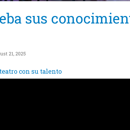
eba sus conocimient
ust 21, 2025
teatro con su talento