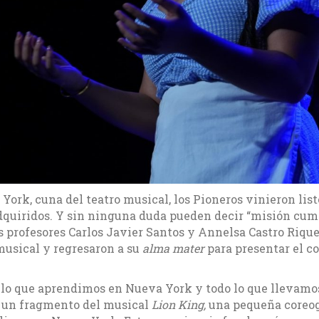
 York, cuna del teatro musical, los Pioneros vinieron list
dquiridos. Y sin ninguna duda pueden decir “misión cump
s profesores Carlos Javier Santos y Annelsa Castro Riq
musical y regresaron a su
alma mater
para presentar el c
ba lo que aprendimos en Nueva York y todo lo que llevam
os un fragmento del musical
Lion King,
una pequeña coreogr