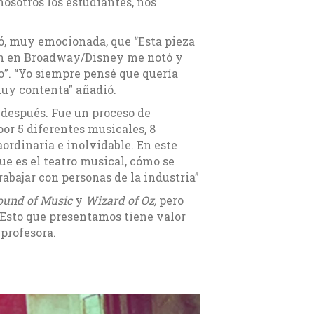
osotros los estudiantes, nos
só, muy emocionada, que “Esta pieza
jan en Broadway/Disney me notó y
”. “Yo siempre pensé que quería
 muy contenta” añadió.
 después. Fue un proceso de
por 5 diferentes musicales, 8
ordinaria e inolvidable. En este
e es el teatro musical, cómo se
abajar con personas de la industria”
ound of Music
y
Wizard of Oz,
pero
. Esto que presentamos tiene valor
 profesora.