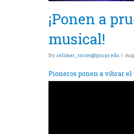
¡Ponen a pru
musical!
By
celimer_torres@pucpr.edu
|
Aug
Pioneros ponen a vibrar el 