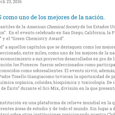
ch 23, 2016
 como uno de los mejores de la nación.
antiles de la
American Chemical Society
de los Estados Un
”. En el evento celebrado en San Diego, California, la 
 y el “Green Chemistry Award”.
d” a aquellos capítulos que se destaquen como los mejor
leccionado, entre miles, como uno de los mejores de la na
econocimiento a sus proyectos desarrollados en pro de l
tinción los Pioneros fueron seleccionados como particip
econocidos como sobresalientes. El evento sirvió, además
Padre Tosello Giangiacomo tuvieran la oportunidad de pr
ímica orgánica, coloides, bioquímica y toxicología. De ig
 de Éxito” durante el Sci-Mix, división en la que present
Institución en una plataforma de relieve mundial en la 
erentes áreas de estudio y de todo el mundo. Sin lugar a 
stacó sobre otras instituciones posicionando nuestro Clu