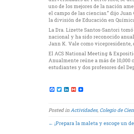
uno de los mejores de la nación ame
el campo de las ciencias.” dijo Jua
la división de Educación en Químic
La Dra. Lizette Santos-Santori tomó 
nacional y ha sido reconocido anua
Jann K. Vale como vicepresidente, 
El ACS National Meeting & Expositio
Anualmente reúne a más de 10,000 ci
estudiantes y dos profesores del D
F
T
L
G
a
w
i
m
c
i
n
a
e
t
k
i
b
t
e
l
Posted in
Actividades
,
Colegio de Cien
o
e
d
o
r
I
k
n
← ¡Prepara la maleta y escoge un de