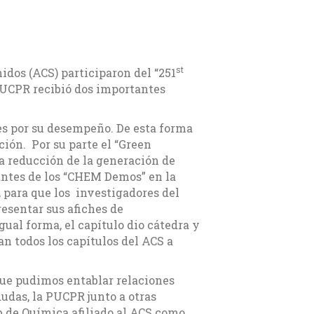
st
idos (ACS) participaron del “251
PUCPR recibió dos importantes
es por su desempeño. De esta forma
ción. Por su parte el “Green
a reducción de la generación de
antes de los “CHEM Demos” en la
, para que los investigadores del
esentar sus afiches de
ual forma, el capítulo dio cátedra y
an todos los capítulos del ACS a
que pudimos entablar relaciones
dudas, la PUCPR junto a otras
b de Química afiliado al ACS como