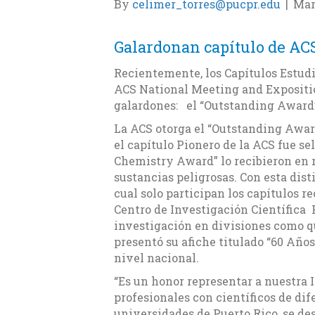
By
celimer_torres@pucpr.edu
|
Mar
Galardonan capítulo de ACS
Recientemente, los Capítulos Estudi
ACS National Meeting and Exposition
galardones: el “Outstanding Award”
La ACS otorga el “Outstanding Awar
el capítulo Pionero de la ACS fue se
Chemistry Award” lo recibieron en r
sustancias peligrosas. Con esta dis
cual solo participan los capítulos r
Centro de Investigación Científica 
investigación en divisiones como qu
presentó su afiche titulado “60 Años
nivel nacional.
“Es un honor representar a nuestra 
profesionales con científicos de dif
universidades de Puerto Rico, se de