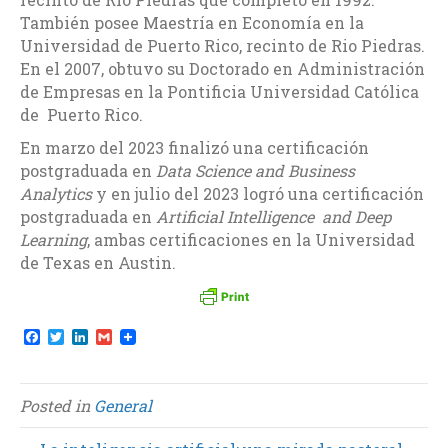
También posee Maestría en Economía en la
Universidad de Puerto Rico, recinto de Rio Piedras.
En el 2007, obtuvo su Doctorado en Administración
de Empresas en la Pontificia Universidad Católica
de Puerto Rico.
En marzo del 2023 finalizó una certificación
postgraduada en
Data Science and Business
Analytics
y en julio del 2023 logró una certificación
postgraduada en
Artificial Intelligence and Deep
Learning
, ambas certificaciones en la Universidad
de Texas en Austin.
F
T
L
G
a
w
i
m
c
i
n
a
e
t
k
i
b
t
e
l
Posted in
General
o
e
d
o
r
I