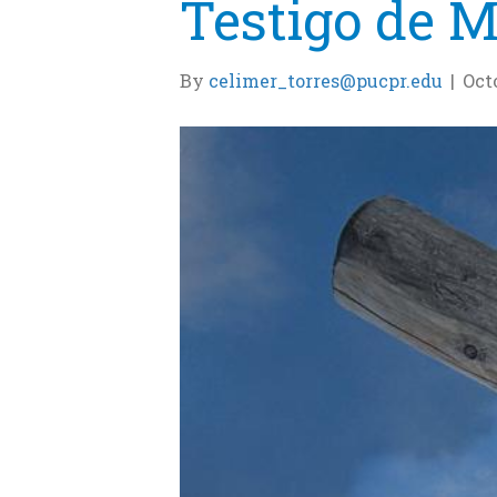
Testigo de M
By
celimer_torres@pucpr.edu
|
Octo