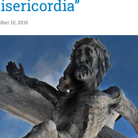
isericordia”
ber 10, 2016