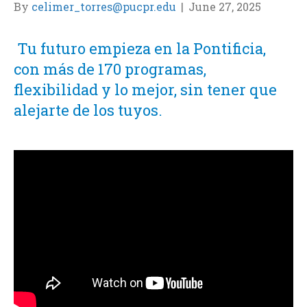
By
celimer_torres@pucpr.edu
|
June 27, 2025
Tu futuro empieza en la Pontificia,
con más de 170 programas,
flexibilidad y lo mejor, sin tener que
alejarte de los tuyos.