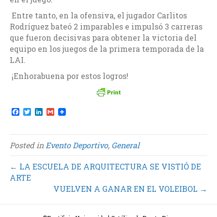
Entre tanto, en la ofensiva, el jugador Carlitos
Rodríguez bateó 2 imparables e impulsó 3 carreras
que fueron decisivas para obtener la victoria del
equipo en los juegos de la primera temporada de la
LAI.
¡Enhorabuena por estos logros!
F
T
L
G
a
w
i
m
c
i
n
a
e
t
k
i
b
t
e
l
Posted in
Evento Deportivo
,
General
o
e
d
o
r
I
k
n
← LA ESCUELA DE ARQUITECTURA SE VISTIÓ DE
ARTE
VUELVEN A GANAR EN EL VOLEIBOL →