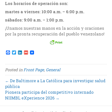
Los horarios de operación son:
martes a viernes: 10:00 a.m. – 6:00 p.m.
sábados: 9:00 a.m. – 1:00 p.m.
¡Unamos nuestras manos en la acción y oraciones
por la pronta recuperación del pueblo venezolano!
F
T
L
G
a
w
i
m
c
i
n
a
e
t
k
i
b
t
e
l
Posted in
Front Page
,
General
o
e
d
o
r
I
k
n
← De Baltimore a La Católica para investigar salud
pública
Pionera participa del competitivo internado
NIIMBL eXperience 2026 →