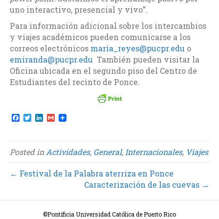
uno interactivo, presencial y vivo”.
Para información adicional sobre los intercambios
y viajes académicos pueden comunicarse a los
correos electrónicos
maria_reyes@pucpr.edu
o
emiranda@pucpr.edu
También pueden visitar la
Oficina ubicada en el segundo piso del Centro de
Estudiantes del recinto de Ponce.
F
T
L
G
a
w
i
m
c
i
n
a
e
t
k
i
b
t
e
l
Posted in
Actividades
,
General
,
Internacionales
,
Viajes
o
e
d
o
r
I
k
n
← Festival de la Palabra aterriza en Ponce
Caracterización de las cuevas →
©Pontificia Universidad Católica de Puerto Rico