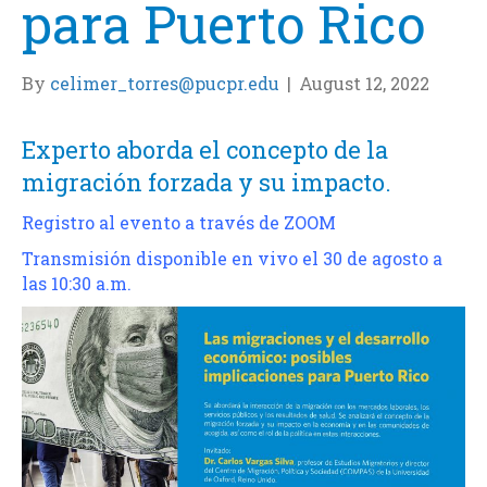
para Puerto Rico
By
celimer_torres@pucpr.edu
|
August 12, 2022
Experto aborda el concepto de la
migración forzada y su impacto.
Registro al evento a través de ZOOM
Transmisión disponible en vivo el 30 de agosto a
las 10:30 a.m.