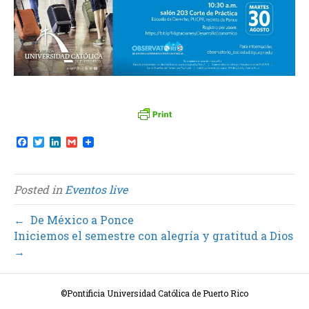
F
T
L
G
a
w
i
m
c
i
n
a
e
t
k
i
b
t
e
l
Posted in
Eventos live
o
e
d
o
r
I
k
n
← De México a Ponce
Iniciemos el semestre con alegría y gratitud a Dios
→
©Pontificia Universidad Católica de Puerto Rico