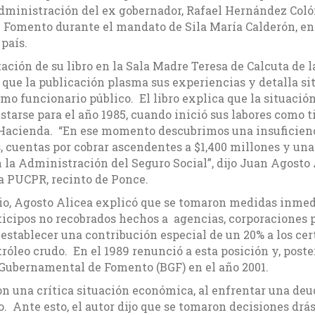
administración del ex gobernador, Rafael Hernández Coló
Fomento durante el mandato de Sila María Calderón, ent
país.
ación de su libro en la Sala Madre Teresa de Calcuta de 
 que la publicación plasma sus experiencias y detalla si
mo funcionario público. El libro explica que la situación
arse para el año 1985, cuando inició sus labores como ti
Hacienda. “En ese momento descubrimos una insuficienc
, cuentas por cobrar ascendentes a $1,400 millones y un
 la Administración del Seguro Social”, dijo Juan Agosto 
a PUCPR, recinto de Ponce.
o, Agosto Alicea explicó que se tomaron medidas inmedia
ticipos no recobrados hechos a agencias, corporaciones 
stablecer una contribución especial de un 20% a los cert
róleo crudo. En el 1989 renunció a esta posición y, poste
Gubernamental de Fomento (BGF) en el año 2001.
 con una crítica situación económica, al enfrentar una de
. Ante esto, el autor dijo que se tomaron decisiones drás