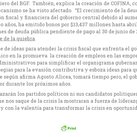
ciero del BGF. También, explica la creación de COFINA, 
canismo se ha visto afectado. “El crecimiento de la de
 fiscal y financiera del gobierno central debido al aume
 años, ha emitido bonos por $13,437 millones hasta abri
nes de deuda pública pendiente de pago al 30 de junio de 
de de la quiebra
.
 de ideas para atender la crisis fiscal que enfrenta el go
ico en la promueva la creación de empleos en las empre
ministrativos para simplificar el organigrama gubername
egias para la evasión contributiva y esboza ideas para 
ue según afirma Agosto Alicea, tomará tiempo pero, el go
r durante los próximos años.
azarán los partidos políticos ni sus candidatos politique
e nos saque de la crisis la mostraran a fuerza de liderazg
 y con la valentía para transformar la crisis en oportuni