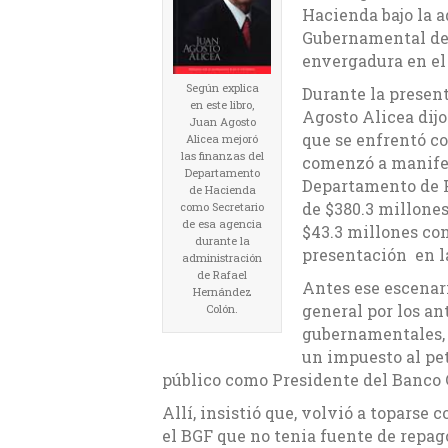
Hacienda bajo la 
Gubernamental de 
envergadura en el 
Según explica
Durante la present
en este libro,
Agosto Alicea dijo
Juan Agosto
que se enfrentó co
Alicea mejoró
las finanzas del
comenzó a manifest
Departamento
Departamento de 
de Hacienda
de $380.3 millones
como Secretario
de esa agencia
$43.3 millones con
durante la
presentación en l
administración
de Rafael
Antes ese escenari
Hernández
general por los an
Colón.
gubernamentales, e
un impuesto al pet
público como Presidente del Banco 
Allí, insistió que, volvió a toparse
el BGF que no tenia fuente de repago