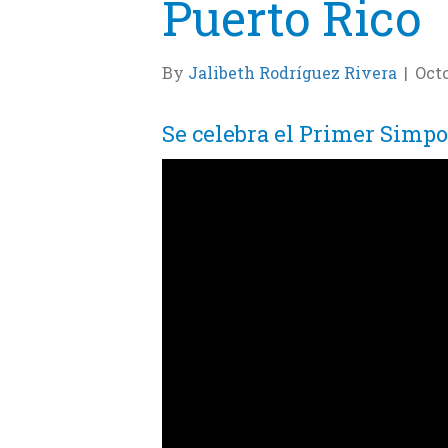
Puerto Rico
By
Jalibeth Rodríguez Rivera
|
Octo
Se celebra el Primer Simpo