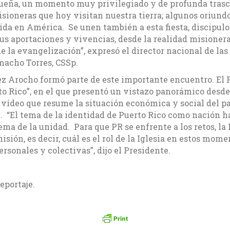
iqueña, un momento muy privilegiado y de profunda trasc
sioneras que hoy visitan nuestra tierra; algunos oriundo
da en América. Se unen también a esta fiesta, discipul
us aportaciones y vivencias, desde la realidad misioner
 la evangelización”, expresó el director nacional de las
amacho Torres, CSSp.
ez Arocho formó parte de este importante encuentro. El 
o Rico”, en el que presentó un vistazo panorámico desde p
ídeo que resume la situación económica y social del pa
. “El tema de la identidad de Puerto Rico como nación h
ma de la unidad. Para que PR se enfrente a los retos, la 
sión, es decir, cuál es el rol de la Iglesia en estos mom
rsonales y colectivas”, dijo el Presidente.
eportaje.