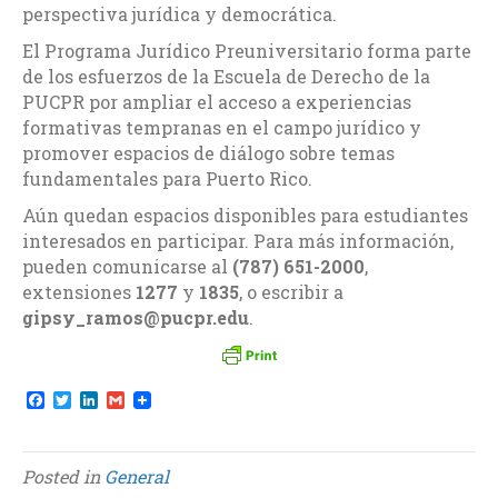
perspectiva jurídica y democrática.
El Programa Jurídico Preuniversitario forma parte
de los esfuerzos de la Escuela de Derecho de la
PUCPR por ampliar el acceso a experiencias
formativas tempranas en el campo jurídico y
promover espacios de diálogo sobre temas
fundamentales para Puerto Rico.
Aún quedan espacios disponibles para estudiantes
interesados en participar. Para más información,
pueden comunicarse al
(787) 651-2000
,
extensiones
1277
y
1835
, o escribir a
gipsy_ramos@pucpr.edu
.
F
T
L
G
a
w
i
m
c
i
n
a
e
t
k
i
b
t
e
l
Posted in
General
o
e
d