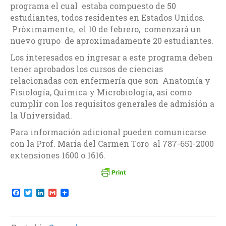
programa el cual estaba compuesto de 50
estudiantes, todos residentes en Estados Unidos.
Próximamente, el 10 de febrero, comenzará un
nuevo grupo de aproximadamente 20 estudiantes.
Los interesados en ingresar a este programa deben
tener aprobados los cursos de ciencias
relacionadas con enfermería que son Anatomía y
Fisiología, Química y Microbiología, así como
cumplir con los requisitos generales de admisión a
la Universidad.
Para información adicional pueden comunicarse
con la Prof. María del Carmen Toro al 787-651-2000
extensiones 1600 o 1616.
F
T
L
G
a
w
i
m
c
i
n
a
e
t
k
i
b
t
e
l