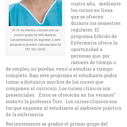
cuatro año, mediante
los cursos en línea
que se ofrecen
durante los semestres
regulares. El
El 10 de febrero, comenzará un
nuevo grupo de estudiantes.
programa híbrido de
Los interesados en ingresar a este
Enfermería ofrece la
programa pueden comunicarse al
oportunidad a
787-651-2000.
personas que, por
razones de tiempo o
de empleo, no puedan venir a estudiar a tiempo
completo. Bajo este programa el estudiante podrá
tomar a distancia muchos de los cursos que
componen el currículo. Los cursos clínicos son
presenciales. Estos se ofrecerán en los veranos”
sostuvo la profesora Toro. Los cursos clínicos son
los que exponen al estudiante al ambiente práctico
de la enfermería.
Recientemente se graduó el primer grupo del