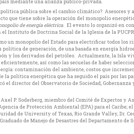
 país mediante una alianza público-privada.
ta política pública sobre el cambio climático? Asesores 
acto que tiene sobre la operación del monopolio energéti
onopolio de energía eléctrica
. El evento lo organizó en co
el Instituto de Doctrina Social de la Iglesia de la PUCPR
mo un monopolio del Estado para electrificar todos los ri
u política de generación, de una basada en energía hidro
bón y los derivados del petróleo. Actualmente, la Isla v
 eficientemente, así como las secuelas de haber selecci
nergía: contaminación del ambiente, costos que increme
 de la política energética que ha seguido el país por las 
có el director del Observatorio de Sociedad, Gobernanza y
rl Axel P. Soderberg, miembro del Comité de Expertos y A
Agencia de Protección Ambiental (EPA) para el Caribe; el 
idad de University of Texas, Rio Grande Valley, Dr. Ceci
 Graduado de Manejo de Desastres del Departamento de S