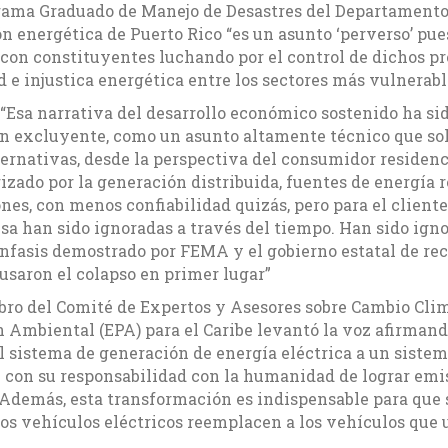
grama Graduado de Manejo de Desastres del Departamento 
ión energética de Puerto Rico “es un asunto ‘perverso’ p
 con constituyentes luchando por el control de dichos pro
 e injustica energética entre los sectores más vulnerable
“Esa narrativa del desarrollo económico sostenido ha si
en excluyente, como un asunto altamente técnico que sol
ernativas, desde la perspectiva del consumidor residenc
rizado por la generación distribuida, fuentes de energía
nes, con menos confiabilidad quizás, pero para el cliente
sa han sido ignoradas a través del tiempo. Han sido ign
énfasis demostrado por FEMA y el gobierno estatal de re
usaron el colapso en primer lugar”
mbro del Comité de Expertos y Asesores sobre Cambio Cli
n Ambiental (EPA) para el Caribe levantó la voz afirman
 sistema de generación de energía eléctrica a un sistem
 con su responsabilidad con la humanidad de lograr emi
 Además, esta transformación es indispensable para que 
os vehículos eléctricos reemplacen a los vehículos que u