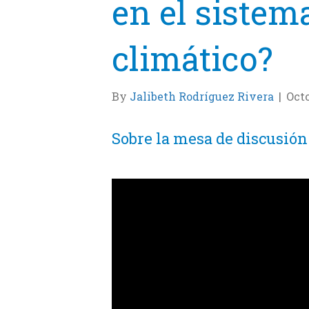
en el sistem
climático?
By
Jalibeth Rodríguez Rivera
|
Octo
Sobre la mesa de discusión