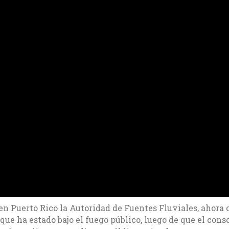
ó en Puerto Rico la Autoridad de Fuentes Fluviales, ahora
que ha estado bajo el fuego público, luego de que el co