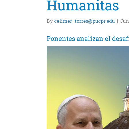
Humanitas
By
celimer_torres@pucpr.edu
|
Jun
Ponentes analizan el desafí