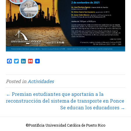
F
T
L
G
a
w
i
m
c
i
n
a
e
t
k
i
b
t
e
l
Posted in
Actividades
o
e
d
o
r
I
k
n
← Premian estudiantes que aportarán a la
reconstrucción del sistema de transporte en Ponce
Se educan los educadores →
©Pontificia Universidad Católica de Puerto Rico