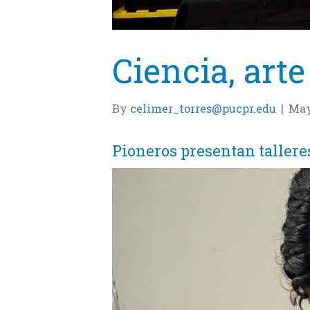
Ciencia, arte
By
celimer_torres@pucpr.edu
|
May
Pioneros presentan tallere