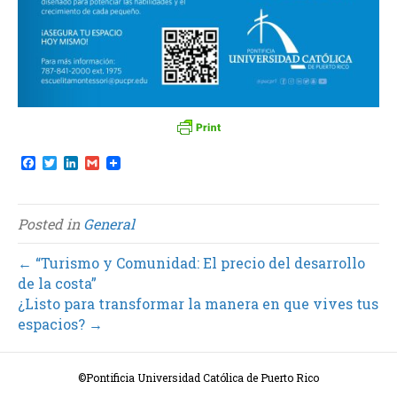
F
T
L
G
a
w
i
m
c
i
n
a
e
t
k
i
b
t
e
l
Posted in
General
o
e
d
o
r
I
k
n
← “Turismo y Comunidad: El precio del desarrollo
de la costa”
¿Listo para transformar la manera en que vives tus
espacios? →
©Pontificia Universidad Católica de Puerto Rico