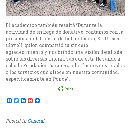
El académico también resaltó “Durante la
actividad de entrega de donativo, contamos con la
presencia del director de la Fundación, Sr. Ulises
Clavell, quien compartió su sincero
agradecimiento y nos brindó una visión detallada
sobre las diversas iniciativas que está llevando a
cabo la Fundación para recaudar fondos destinados
a los servicios que ofrece en nuestra comunidad,
específicamente en Ponce”.
F
T
L
G
a
w
i
m
c
i
n
a
e
t
k
i
b
t
e
l
Posted in
General
o
e
d
o
r
I